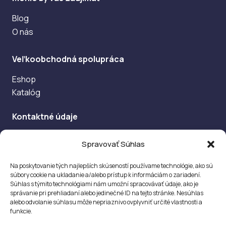
Blog
O nás
Veľkoobchodná spolupráca
Eshop
Katalóg
Kontaktné údaje
Jegorovova 37
Spravovať Súhlas
974 01, Banská Bystrica
Na poskytovanie tých najlepších skúseností používame technológie, ako sú
info@delitalia.sk
súbory cookie na ukladanie a/alebo prístup k informáciám o zariadení.
Súhlas s týmito technológiami nám umožní spracovávať údaje, ako je
+421 484 153 656
správanie pri prehliadaní alebo jedinečné ID na tejto stránke. Nesúhlas
+421 948 314 432
alebo odvolanie súhlasu môže nepriaznivo ovplyvniť určité vlastnosti a
funkcie.
Po–Št: 8.00 – 16.30