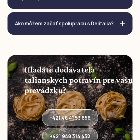
Ako môžem začať spoluprácu s Delitalia?
Hľadáte dodávateľa
talianskych potravín pre vašu
prevádzku?
+421 48 41 53 656
+421 948 314 432