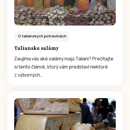
O talianskych potravinách
Talianske salámy
Zaujíma vás aké salámy majú Taliani? Prečítajte
si tento článok, ktorý vám predstaví niektoré
z výborných…